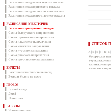
Расписание поездов павелецкого вокзала
Расписание поездов рижского вокзала
Расписание поездов савеловского вокзала
Расписание поездов ярославского вокзала
РАСПИСАНИЕ ЭЛЕКТРИЧЕК
Расписание пригородных поездов
Схема белорусского направления
Схема горьковского направления
Схема казанского направления
СПИСОК П
Схема киевского направления
Схема курского направления
|
|
|
|
|
А
Б
В
Г
Д
Е
Схема рижского направления
белорусское на
Схема ярославского направления
горьковское на
казанское напр
БИЛЕТЫ
киевское напра
Восстановление билета на поезд
Возврат билета на поезд
ПРОВОЗ
Ручной клади
Детей
Животных
ВАГОНЫ
Нумерация мест