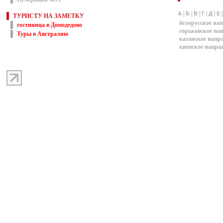
|
|
|
|
|
А
Б
В
Г
Д
Е
ТУРИСТУ НА ЗАМЕТКУ
белорусское на
гостиница в Домодедово
горьковское на
Туры в Австралию
казанское напр
киевское напра