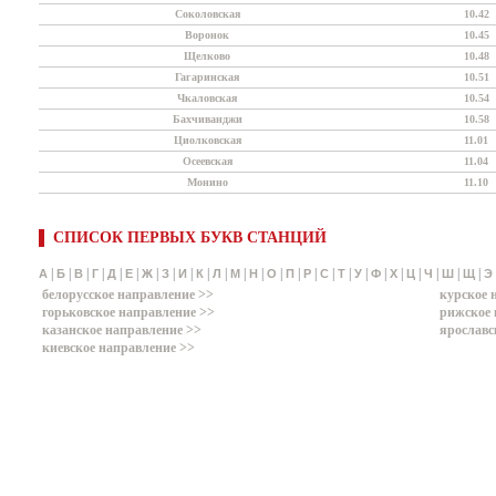
Соколовская
10.42
Воронок
10.45
Щелково
10.48
Гагаринская
10.51
Чкаловская
10.54
Бахчиванджи
10.58
Циолковская
11.01
Осеевская
11.04
Монино
11.10
СПИСОК ПЕРВЫХ БУКВ СТАНЦИЙ
|
|
|
|
|
|
|
|
|
|
|
|
|
|
|
|
|
|
|
|
|
|
|
|
|
А
Б
В
Г
Д
Е
Ж
З
И
К
Л
М
Н
О
П
Р
С
Т
У
Ф
Х
Ц
Ч
Ш
Щ
Э
белорусское направление >>
курское 
горьковское направление >>
рижское 
казанское направление >>
ярославс
киевское направление >>