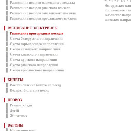
|
|
|
|
|
А
Б
В
Г
Д
Е
Расписание поездов павелецкого вокзала
белорусское на
Расписание поездов рижского вокзала
горьковское на
Расписание поездов савеловского вокзала
казанское напр
Расписание поездов ярославского вокзала
киевское напра
РАСПИСАНИЕ ЭЛЕКТРИЧЕК
Расписание пригородных поездов
Схема белорусского направления
Схема горьковского направления
Схема казанского направления
Схема киевского направления
Схема курского направления
Схема рижского направления
Схема ярославского направления
БИЛЕТЫ
Восстановление билета на поезд
Возврат билета на поезд
ПРОВОЗ
Ручной клади
Детей
Животных
ВАГОНЫ
Нумерация мест