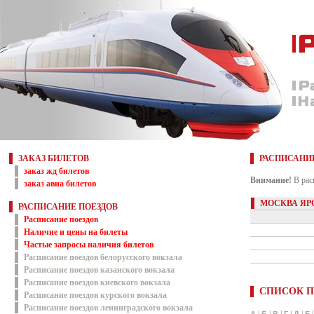
ЗАКАЗ БИЛЕТОВ
РАСПИСАНИ
заказ жд билетов
Внимание!
В рас
заказ авиа билетов
МОСКВА ЯР
РАСПИСАНИЕ ПОЕЗДОВ
Расписание поездов
Наличие и цены на билеты
Частые запросы наличия билетов
Расписание поездов белорусского вокзала
Расписание поездов казанского вокзала
Расписание поездов киевского вокзала
СПИСОК П
Расписание поездов курского вокзала
Расписание поездов ленинградского вокзала