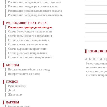
Расписание поездов павелецкого вокзала
Расписание поездов рижского вокзала
Расписание поездов савеловского вокзала
Расписание поездов ярославского вокзала
РАСПИСАНИЕ ЭЛЕКТРИЧЕК
Расписание пригородных поездов
Схема белорусского направления
Схема горьковского направления
Схема казанского направления
Схема киевского направления
Схема курского направления
СПИСОК П
Схема рижского направления
Схема ярославского направления
|
|
|
|
|
А
Б
В
Г
Д
Е
белорусское на
БИЛЕТЫ
горьковское на
Восстановление билета на поезд
казанское напр
Возврат билета на поезд
киевское напра
ПРОВОЗ
Ручной клади
Детей
Животных
ВАГОНЫ
Нумерация мест