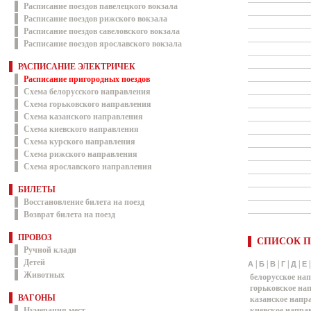
Расписание поездов павелецкого вокзала
Расписание поездов рижского вокзала
Расписание поездов савеловского вокзала
Расписание поездов ярославского вокзала
РАСПИСАНИЕ ЭЛЕКТРИЧЕК
Расписание пригородных поездов
Схема белорусского направления
Схема горьковского направления
Схема казанского направления
Схема киевского направления
Схема курского направления
Схема рижского направления
Схема ярославского направления
БИЛЕТЫ
Восстановление билета на поезд
Возврат билета на поезд
ПРОВОЗ
СПИСОК П
Ручной клади
Детей
|
|
|
|
|
А
Б
В
Г
Д
Е
Животных
белорусское на
горьковское на
ВАГОНЫ
казанское напр
Нумерация мест
киевское напра