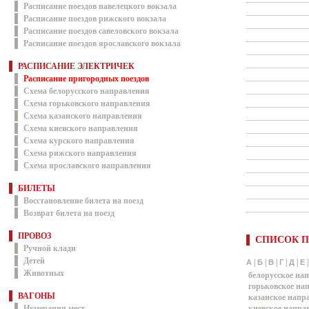
Расписание поездов павелецкого вокзала
Расписание поездов рижского вокзала
Расписание поездов савеловского вокзала
Расписание поездов ярославского вокзала
РАСПИСАНИЕ ЭЛЕКТРИЧЕК
Расписание пригородных поездов
Схема белорусского направления
Схема горьковского направления
Схема казанского направления
Схема киевского направления
Схема курского направления
Схема рижского направления
Схема ярославского направления
БИЛЕТЫ
Восстановление билета на поезд
Возврат билета на поезд
ПРОВОЗ
СПИСОК П
Ручной клади
Детей
|
|
|
|
|
А
Б
В
Г
Д
Е
Животных
белорусское на
горьковское на
ВАГОНЫ
казанское напр
Нумерация мест
киевское напра