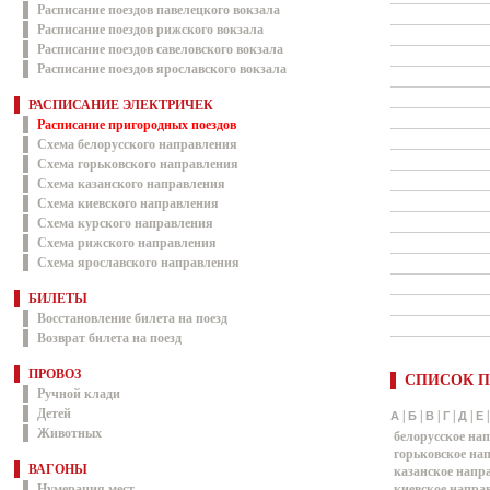
Расписание поездов павелецкого вокзала
Расписание поездов рижского вокзала
Расписание поездов савеловского вокзала
Расписание поездов ярославского вокзала
РАСПИСАНИЕ ЭЛЕКТРИЧЕК
Расписание пригородных поездов
Схема белорусского направления
Схема горьковского направления
Схема казанского направления
Схема киевского направления
Схема курского направления
Схема рижского направления
Схема ярославского направления
БИЛЕТЫ
Восстановление билета на поезд
Возврат билета на поезд
ПРОВОЗ
СПИСОК П
Ручной клади
Детей
|
|
|
|
|
А
Б
В
Г
Д
Е
Животных
белорусское на
горьковское на
ВАГОНЫ
казанское напр
Нумерация мест
киевское напра