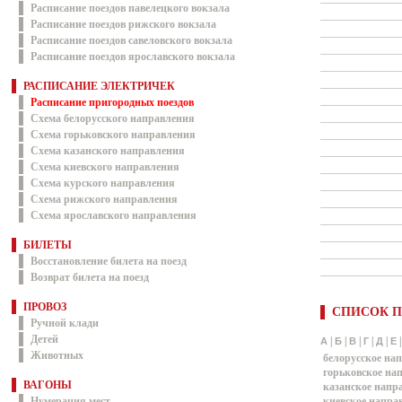
Расписание поездов павелецкого вокзала
Расписание поездов рижского вокзала
Расписание поездов савеловского вокзала
Расписание поездов ярославского вокзала
РАСПИСАНИЕ ЭЛЕКТРИЧЕК
Расписание пригородных поездов
Схема белорусского направления
Схема горьковского направления
Схема казанского направления
Схема киевского направления
Схема курского направления
Схема рижского направления
Схема ярославского направления
БИЛЕТЫ
Восстановление билета на поезд
Возврат билета на поезд
ПРОВОЗ
СПИСОК П
Ручной клади
Детей
|
|
|
|
|
А
Б
В
Г
Д
Е
Животных
белорусское на
горьковское на
ВАГОНЫ
казанское напр
Нумерация мест
киевское напра