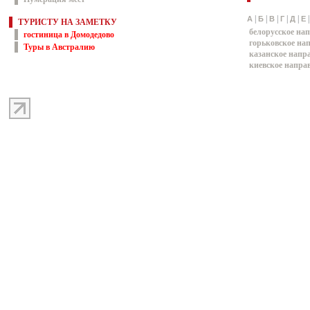
|
|
|
|
|
А
Б
В
Г
Д
Е
ТУРИСТУ НА ЗАМЕТКУ
белорусское на
гостиница в Домодедово
горьковское на
Туры в Австралию
казанское напр
киевское напра