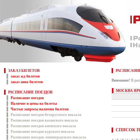
ЗАКАЗ БИЛЕТОВ
РАСПИСАНИ
заказ жд билетов
Внимание!
В рас
заказ авиа билетов
МОСКВА ЯР
РАСПИСАНИЕ ПОЕЗДОВ
Расписание поездов
Наличие и цены на билеты
Частые запросы наличия билетов
Расписание поездов белорусского вокзала
Расписание поездов казанского вокзала
Расписание поездов киевского вокзала
СПИСОК П
Расписание поездов курского вокзала
Расписание поездов ленинградского вокзала