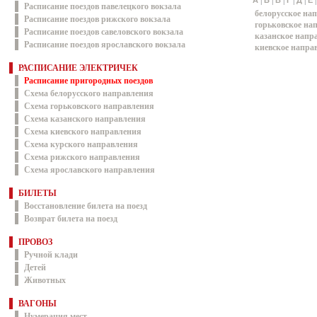
|
|
|
|
|
А
Б
В
Г
Д
Е
Расписание поездов павелецкого вокзала
белорусское на
Расписание поездов рижского вокзала
горьковское на
Расписание поездов савеловского вокзала
казанское напр
Расписание поездов ярославского вокзала
киевское напра
РАСПИСАНИЕ ЭЛЕКТРИЧЕК
Расписание пригородных поездов
Схема белорусского направления
Схема горьковского направления
Схема казанского направления
Схема киевского направления
Схема курского направления
Схема рижского направления
Схема ярославского направления
БИЛЕТЫ
Восстановление билета на поезд
Возврат билета на поезд
ПРОВОЗ
Ручной клади
Детей
Животных
ВАГОНЫ
Нумерация мест