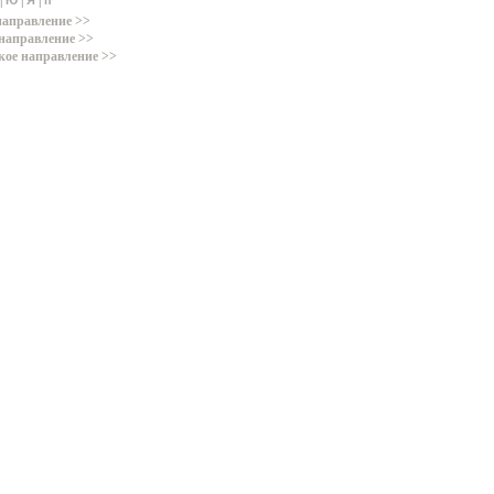
|
|
|
Ю
Я
п
направление >>
направление >>
кое направление >>