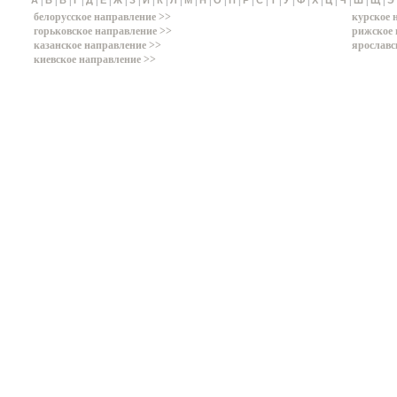
|
|
|
|
|
|
|
|
|
|
|
|
|
|
|
|
|
|
|
|
|
|
|
|
|
А
Б
В
Г
Д
Е
Ж
З
И
К
Л
М
Н
О
П
Р
С
Т
У
Ф
Х
Ц
Ч
Ш
Щ
Э
белорусское направление >>
курское 
горьковское направление >>
рижское 
казанское направление >>
ярославс
киевское направление >>