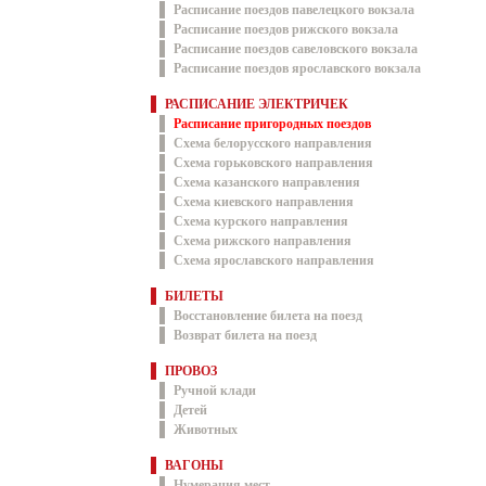
Расписание поездов павелецкого вокзала
Расписание поездов рижского вокзала
Расписание поездов савеловского вокзала
Расписание поездов ярославского вокзала
РАСПИСАНИЕ ЭЛЕКТРИЧЕК
Расписание пригородных поездов
Схема белорусского направления
Схема горьковского направления
Схема казанского направления
Схема киевского направления
Схема курского направления
Схема рижского направления
Схема ярославского направления
БИЛЕТЫ
Восстановление билета на поезд
Возврат билета на поезд
ПРОВОЗ
Ручной клади
Детей
Животных
ВАГОНЫ
Нумерация мест