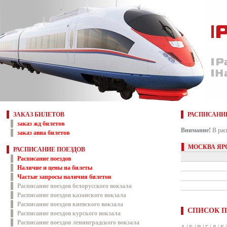
ЗАКАЗ БИЛЕТОВ
РАСПИСАНИ
заказ жд билетов
Внимание!
В рас
заказ авиа билетов
МОСКВА ЯР
РАСПИСАНИЕ ПОЕЗДОВ
Расписание поездов
Наличие и цены на билеты
Частые запросы наличия билетов
Расписание поездов белорусского вокзала
Расписание поездов казанского вокзала
Расписание поездов киевского вокзала
СПИСОК П
Расписание поездов курского вокзала
Расписание поездов ленинградского вокзала