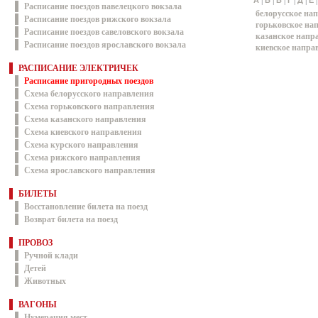
|
|
|
|
|
А
Б
В
Г
Д
Е
Расписание поездов павелецкого вокзала
белорусское на
Расписание поездов рижского вокзала
горьковское на
Расписание поездов савеловского вокзала
казанское напр
Расписание поездов ярославского вокзала
киевское напра
РАСПИСАНИЕ ЭЛЕКТРИЧЕК
Расписание пригородных поездов
Схема белорусского направления
Схема горьковского направления
Схема казанского направления
Схема киевского направления
Схема курского направления
Схема рижского направления
Схема ярославского направления
БИЛЕТЫ
Восстановление билета на поезд
Возврат билета на поезд
ПРОВОЗ
Ручной клади
Детей
Животных
ВАГОНЫ
Нумерация мест