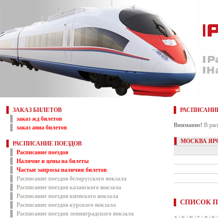
ЗАКАЗ БИЛЕТОВ
РАСПИСАНИ
заказ жд билетов
Внимание!
В рас
заказ авиа билетов
МОСКВА ЯР
РАСПИСАНИЕ ПОЕЗДОВ
Расписание поездов
Наличие и цены на билеты
Частые запросы наличия билетов
Расписание поездов белорусского вокзала
Расписание поездов казанского вокзала
Расписание поездов киевского вокзала
СПИСОК П
Расписание поездов курского вокзала
Расписание поездов ленинградского вокзала