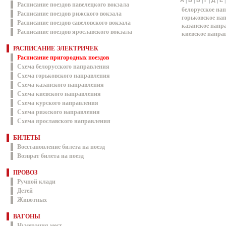
|
|
|
|
|
А
Б
В
Г
Д
Е
Расписание поездов павелецкого вокзала
белорусское на
Расписание поездов рижского вокзала
горьковское на
Расписание поездов савеловского вокзала
казанское напр
Расписание поездов ярославского вокзала
киевское напра
РАСПИСАНИЕ ЭЛЕКТРИЧЕК
Расписание пригородных поездов
Схема белорусского направления
Схема горьковского направления
Схема казанского направления
Схема киевского направления
Схема курского направления
Схема рижского направления
Схема ярославского направления
БИЛЕТЫ
Восстановление билета на поезд
Возврат билета на поезд
ПРОВОЗ
Ручной клади
Детей
Животных
ВАГОНЫ
Нумерация мест