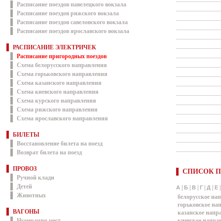
Расписание поездов павелецкого вокзала
Расписание поездов рижского вокзала
Расписание поездов савеловского вокзала
Расписание поездов ярославского вокзала
РАСПИСАНИЕ ЭЛЕКТРИЧЕК
Расписание пригородных поездов
Схема белорусского направления
Схема горьковского направления
Схема казанского направления
Схема киевского направления
Схема курского направления
Схема рижского направления
Схема ярославского направления
БИЛЕТЫ
Восстановление билета на поезд
Возврат билета на поезд
ПРОВОЗ
СПИСОК П
Ручной клади
Детей
|
|
|
|
|
А
Б
В
Г
Д
Е
Животных
белорусское на
горьковское на
ВАГОНЫ
казанское напр
Нумерация мест
киевское напра