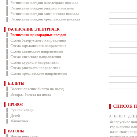
Расписание поездов павелецкого вокзала
Расписание поездов рижского вокзала
Расписание поездов савеловского вокзала
Расписание поездов ярославского вокзала
РАСПИСАНИЕ ЭЛЕКТРИЧЕК
Расписание пригородных поездов
Схема белорусского направления
Схема горьковского направления
Схема казанского направления
Схема киевского направления
Схема курского направления
Схема рижского направления
Схема ярославского направления
БИЛЕТЫ
Восстановление билета на поезд
Возврат билета на поезд
ПРОВОЗ
СПИСОК П
Ручной клади
Детей
|
|
|
|
|
А
Б
В
Г
Д
Е
Животных
белорусское на
горьковское на
ВАГОНЫ
казанское напр
Нумерация мест
киевское напра