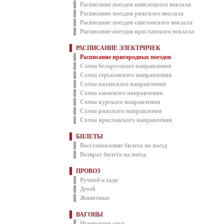
Расписание поездов павелецкого вокзала
Расписание поездов рижского вокзала
Расписание поездов савеловского вокзала
Расписание поездов ярославского вокзала
РАСПИСАНИЕ ЭЛЕКТРИЧЕК
Расписание пригородных поездов
Схема белорусского направления
Схема горьковского направления
Схема казанского направления
Схема киевского направления
Схема курского направления
Схема рижского направления
Схема ярославского направления
БИЛЕТЫ
Восстановление билета на поезд
Возврат билета на поезд
ПРОВОЗ
Ручной клади
Детей
Животных
ВАГОНЫ
Нумерация мест