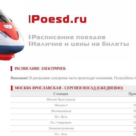
РАСПИСАНИЕ ЭЛЕКТРИЧЕК
Внимание!
В расписании электричек часто происходят изменения. Пользуйтесь 
МОСКВА ЯРОСЛАВСКАЯ - СЕРГИЕВ ПОСАД (ЕЖЕДНЕВНО)
Станция
При
Москва Ярославская
Москва-3
1
Маленковская
1
Пл. Яуза
1
Пл. Северянин
1
Лосиноостровская
1
Пл. Лось
1