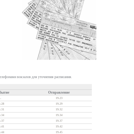
телефонами вокзалов для уточнения расписания.
бытие
Отправление
.
19.23
9.28
19.29
9.31
19.32
9.34
19.34
9.37
19.37
9.41
19.42
9.44
19.45