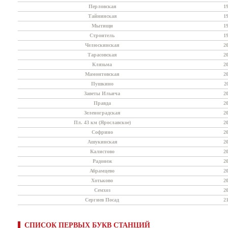
Перловская
1
Тайнинская
1
Мытищи
1
Строитель
1
Челюскинская
2
Тарасовская
2
Клязьма
2
Мамонтовская
2
Пушкино
2
Заветы Ильича
2
Правда
2
Зеленоградская
2
Пл. 43 км (Ярославское)
2
Софрино
2
Ашукинская
2
Калистово
2
Радонеж
2
Абрамцево
2
Хотьково
2
Семхоз
2
Сергиев Посад
2
СПИСОК ПЕРВЫХ БУКВ СТАНЦИЙ