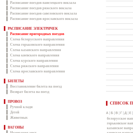
Расписание поездов павелецкого вокзала
Расписание поездов рижского вокзала
Расписание поездов савеловского вокзала
Расписание поездов ярославского вокзала
РАСПИСАНИЕ ЭЛЕКТРИЧЕК
Расписание пригородных поездов
Схема белорусского направления
Схема горьковского направления
Схема казанского направления
Схема киевского направления
Схема курского направления
Схема рижского направления
Схема ярославского направления
БИЛЕТЫ
Восстановление билета на поезд
Возврат билета на поезд
ПРОВОЗ
СПИСОК П
Ручной клади
Детей
|
|
|
|
|
А
Б
В
Г
Д
Е
Животных
белорусское на
горьковское на
ВАГОНЫ
казанское напр
Нумерация мест
киевское напра