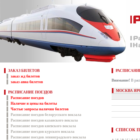
ЗАКАЗ БИЛЕТОВ
РАСПИСАНИ
заказ жд билетов
Внимание!
В рас
заказ авиа билетов
МОСКВА ЯР
РАСПИСАНИЕ ПОЕЗДОВ
Расписание поездов
Наличие и цены на билеты
Частые запросы наличия билетов
Расписание поездов белорусского вокзала
Расписание поездов казанского вокзала
Расписание поездов киевского вокзала
СПИСОК П
Расписание поездов курского вокзала
Расписание поездов ленинградского вокзала