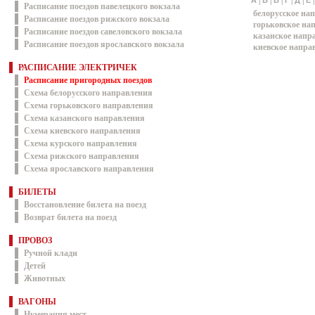
|
|
|
|
|
А
Б
В
Г
Д
Е
Расписание поездов павелецкого вокзала
белорусское на
Расписание поездов рижского вокзала
горьковское на
Расписание поездов савеловского вокзала
казанское напр
Расписание поездов ярославского вокзала
киевское напра
РАСПИСАНИЕ ЭЛЕКТРИЧЕК
Расписание пригородных поездов
Схема белорусского направления
Схема горьковского направления
Схема казанского направления
Схема киевского направления
Схема курского направления
Схема рижского направления
Схема ярославского направления
БИЛЕТЫ
Восстановление билета на поезд
Возврат билета на поезд
ПРОВОЗ
Ручной клади
Детей
Животных
ВАГОНЫ
Нумерация мест