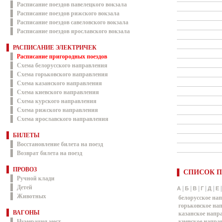
Расписание поездов павелецкого вокзала
Расписание поездов рижского вокзала
Расписание поездов савеловского вокзала
Расписание поездов ярославского вокзала
РАСПИСАНИЕ ЭЛЕКТРИЧЕК
Расписание пригородных поездов
Схема белорусского направления
Схема горьковского направления
Схема казанского направления
Схема киевского направления
Схема курского направления
Схема рижского направления
Схема ярославского направления
БИЛЕТЫ
Восстановление билета на поезд
Возврат билета на поезд
ПРОВОЗ
СПИСОК П
Ручной клади
Детей
|
|
|
|
|
А
Б
В
Г
Д
Е
Животных
белорусское на
горьковское на
ВАГОНЫ
казанское напр
Нумерация мест
киевское напра