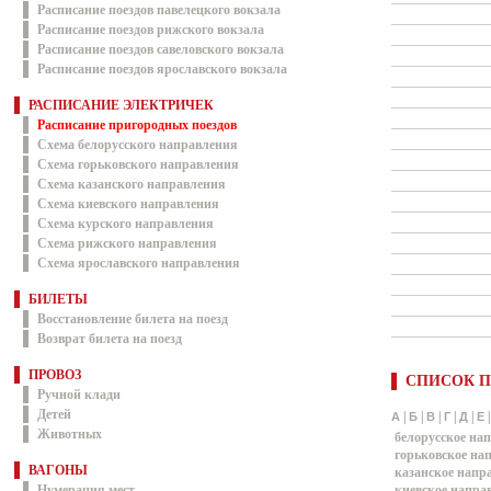
Расписание поездов павелецкого вокзала
Расписание поездов рижского вокзала
Расписание поездов савеловского вокзала
Расписание поездов ярославского вокзала
РАСПИСАНИЕ ЭЛЕКТРИЧЕК
Расписание пригородных поездов
Схема белорусского направления
Схема горьковского направления
Схема казанского направления
Схема киевского направления
Схема курского направления
Схема рижского направления
Схема ярославского направления
БИЛЕТЫ
Восстановление билета на поезд
Возврат билета на поезд
ПРОВОЗ
СПИСОК П
Ручной клади
Детей
|
|
|
|
|
А
Б
В
Г
Д
Е
Животных
белорусское на
горьковское на
ВАГОНЫ
казанское напр
Нумерация мест
киевское напра