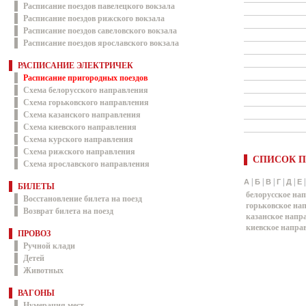
Расписание поездов павелецкого вокзала
Расписание поездов рижского вокзала
Расписание поездов савеловского вокзала
Расписание поездов ярославского вокзала
РАСПИСАНИЕ ЭЛЕКТРИЧЕК
Расписание пригородных поездов
Схема белорусского направления
Схема горьковского направления
Схема казанского направления
Схема киевского направления
Схема курского направления
Схема рижского направления
СПИСОК П
Схема ярославского направления
|
|
|
|
|
А
Б
В
Г
Д
Е
БИЛЕТЫ
белорусское на
Восстановление билета на поезд
горьковское на
Возврат билета на поезд
казанское напр
киевское напра
ПРОВОЗ
Ручной клади
Детей
Животных
ВАГОНЫ
Нумерация мест