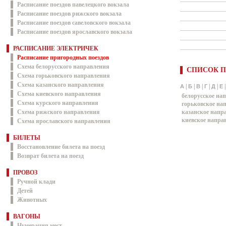
Расписание поездов павелецкого вокзала
Расписание поездов рижского вокзала
Расписание поездов савеловского вокзала
Расписание поездов ярославского вокзала
РАСПИСАНИЕ ЭЛЕКТРИЧЕК
Расписание пригородных поездов
Схема белорусского направления
СПИСОК П
Схема горьковского направления
Схема казанского направления
|
|
|
|
|
А
Б
В
Г
Д
Е
Схема киевского направления
белорусское на
Схема курского направления
горьковское на
Схема рижского направления
казанское напр
киевское напра
Схема ярославского направления
БИЛЕТЫ
Восстановление билета на поезд
Возврат билета на поезд
ПРОВОЗ
Ручной клади
Детей
Животных
ВАГОНЫ
Нумерация мест