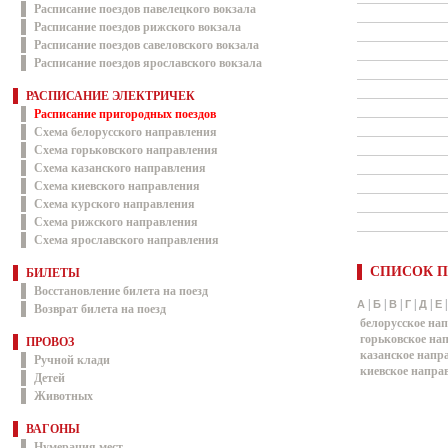
Расписание поездов павелецкого вокзала
Расписание поездов рижского вокзала
Расписание поездов савеловского вокзала
Расписание поездов ярославского вокзала
РАСПИСАНИЕ ЭЛЕКТРИЧЕК
Расписание пригородных поездов
Схема белорусского направления
Схема горьковского направления
Схема казанского направления
Схема киевского направления
Схема курского направления
Схема рижского направления
Схема ярославского направления
СПИСОК П
БИЛЕТЫ
Восстановление билета на поезд
|
|
|
|
|
А
Б
В
Г
Д
Е
Возврат билета на поезд
белорусское на
горьковское на
ПРОВОЗ
казанское напр
Ручной клади
киевское напра
Детей
Животных
ВАГОНЫ
Нумерация мест