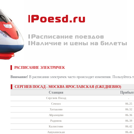
РАСПИСАНИЕ ЭЛЕКТРИЧЕК
Внимание!
В расписании электричек часто происходят изменения. Пользуйтесь 
СЕРГИЕВ ПОСАД - МОСКВА ЯРОСЛАВСКАЯ (ЕЖЕДНЕВНО)
Станция
Прибыт
Сергиев Посад
.
Семхоз
06.25
Хотьково
06.32
Абрамцево
06.36
Радонеж
06.39
Калистово
06.42
Ашукинская
06.46