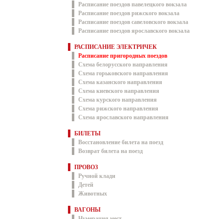
Расписание поездов павелецкого вокзала
Расписание поездов рижского вокзала
Расписание поездов савеловского вокзала
Расписание поездов ярославского вокзала
РАСПИСАНИЕ ЭЛЕКТРИЧЕК
Расписание пригородных поездов
Схема белорусского направления
Схема горьковского направления
Схема казанского направления
Схема киевского направления
Схема курского направления
Схема рижского направления
Схема ярославского направления
БИЛЕТЫ
Восстановление билета на поезд
Возврат билета на поезд
ПРОВОЗ
Ручной клади
Детей
Животных
ВАГОНЫ
Нумерация мест