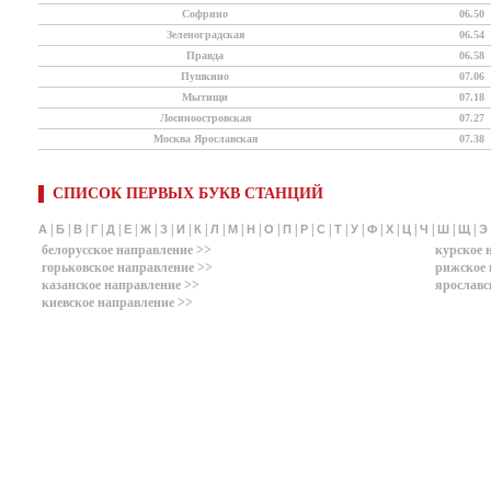
Софрино
06.50
Зеленоградская
06.54
Правда
06.58
Пушкино
07.06
Мытищи
07.18
Лосиноостровская
07.27
Москва Ярославская
07.38
СПИСОК ПЕРВЫХ БУКВ СТАНЦИЙ
|
|
|
|
|
|
|
|
|
|
|
|
|
|
|
|
|
|
|
|
|
|
|
|
|
А
Б
В
Г
Д
Е
Ж
З
И
К
Л
М
Н
О
П
Р
С
Т
У
Ф
Х
Ц
Ч
Ш
Щ
Э
белорусское направление >>
курское 
горьковское направление >>
рижское 
казанское направление >>
ярославс
киевское направление >>