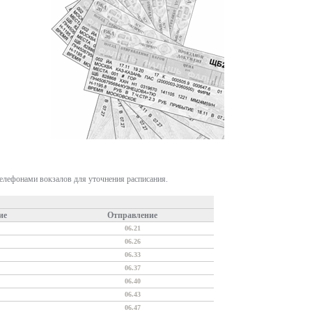
телефонами вокзалов для уточнения расписания.
ие
Отправление
06.21
06.26
06.33
06.37
06.40
06.43
06.47