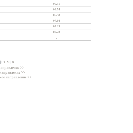
06.51
06.54
06.58
07.08
07.19
07.28
.
|
|
|
Ю
Я
п
направление >>
направление >>
кое направление >>