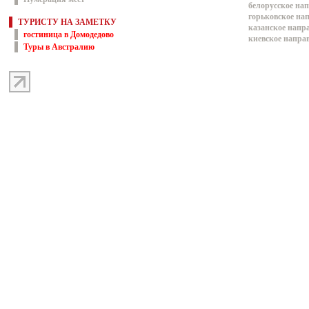
белорусское на
горьковское на
ТУРИСТУ НА ЗАМЕТКУ
казанское напр
гостиница в Домодедово
киевское напра
Туры в Австралию