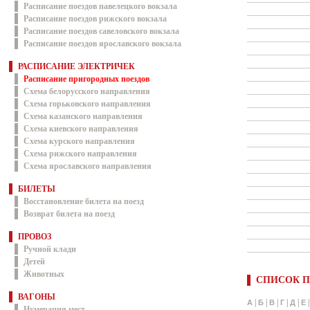
Расписание поездов павелецкого вокзала
Расписание поездов рижского вокзала
Расписание поездов савеловского вокзала
Расписание поездов ярославского вокзала
РАСПИСАНИЕ ЭЛЕКТРИЧЕК
Расписание пригородных поездов
Схема белорусского направления
Схема горьковского направления
Схема казанского направления
Схема киевского направления
Схема курского направления
Схема рижского направления
Схема ярославского направления
БИЛЕТЫ
Восстановление билета на поезд
Возврат билета на поезд
ПРОВОЗ
Ручной клади
Детей
Животных
СПИСОК П
ВАГОНЫ
|
|
|
|
|
А
Б
В
Г
Д
Е
Нумерация мест