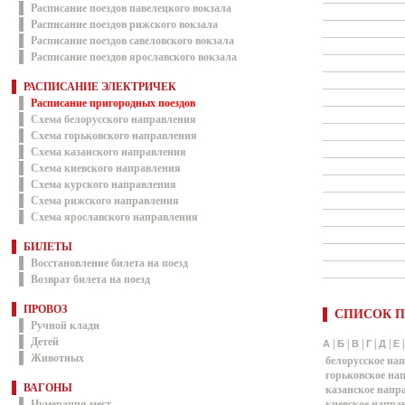
Расписание поездов павелецкого вокзала
Расписание поездов рижского вокзала
Расписание поездов савеловского вокзала
Расписание поездов ярославского вокзала
РАСПИСАНИЕ ЭЛЕКТРИЧЕК
Расписание пригородных поездов
Схема белорусского направления
Схема горьковского направления
Схема казанского направления
Схема киевского направления
Схема курского направления
Схема рижского направления
Схема ярославского направления
БИЛЕТЫ
Восстановление билета на поезд
Возврат билета на поезд
ПРОВОЗ
СПИСОК П
Ручной клади
Детей
|
|
|
|
|
А
Б
В
Г
Д
Е
Животных
белорусское на
горьковское на
ВАГОНЫ
казанское напр
Нумерация мест
киевское напра