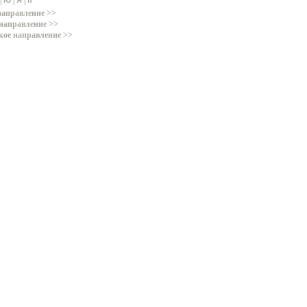
|
|
|
Ю
Я
п
направление >>
направление >>
кое направление >>