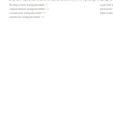
|
|
|
|
|
|
|
|
|
|
|
|
|
|
|
|
|
|
|
|
|
|
|
|
|
А
Б
В
Г
Д
Е
Ж
З
И
К
Л
М
Н
О
П
Р
С
Т
У
Ф
Х
Ц
Ч
Ш
Щ
Э
белорусское направление >>
курское 
горьковское направление >>
рижское 
казанское направление >>
ярославс
киевское направление >>