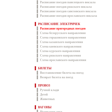
Расписание поездов павелецкого вокзала
Расписание поездов рижского вокзала
Расписание поездов савеловского вокзала
Расписание поездов ярославского вокзала
РАСПИСАНИЕ ЭЛЕКТРИЧЕК
Расписание пригородных поездов
Схема белорусского направления
Схема горьковского направления
Схема казанского направления
Схема киевского направления
Схема курского направления
Схема рижского направления
Схема ярославского направления
БИЛЕТЫ
Восстановление билета на поезд
Возврат билета на поезд
ПРОВОЗ
Ручной клади
Детей
Животных
ВАГОНЫ
Нумерация мест