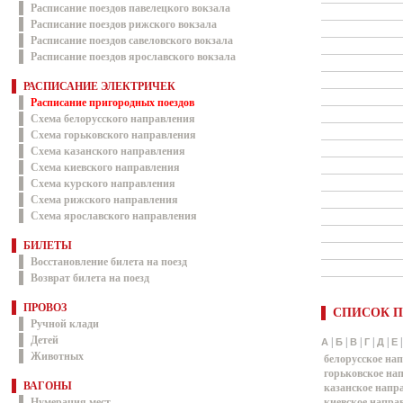
Расписание поездов павелецкого вокзала
Расписание поездов рижского вокзала
Расписание поездов савеловского вокзала
Расписание поездов ярославского вокзала
РАСПИСАНИЕ ЭЛЕКТРИЧЕК
Расписание пригородных поездов
Схема белорусского направления
Схема горьковского направления
Схема казанского направления
Схема киевского направления
Схема курского направления
Схема рижского направления
Схема ярославского направления
БИЛЕТЫ
Восстановление билета на поезд
Возврат билета на поезд
ПРОВОЗ
СПИСОК П
Ручной клади
Детей
|
|
|
|
|
А
Б
В
Г
Д
Е
Животных
белорусское на
горьковское на
ВАГОНЫ
казанское напр
Нумерация мест
киевское напра