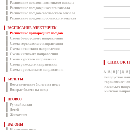
Расписание поездов павелецкого вокзала
Расписание поездов рижского вокзала
Расписание поездов савеловского вокзала
Расписание поездов ярославского вокзала
РАСПИСАНИЕ ЭЛЕКТРИЧЕК
Расписание пригородных поездов
Схема белорусского направления
Схема горьковского направления
Схема казанского направления
Схема киевского направления
Схема курского направления
СПИСОК П
Схема рижского направления
Схема ярославского направления
|
|
|
|
|
А
Б
В
Г
Д
Е
белорусское на
БИЛЕТЫ
горьковское на
Восстановление билета на поезд
казанское напр
Возврат билета на поезд
киевское напра
ПРОВОЗ
Ручной клади
Детей
Животных
ВАГОНЫ
Нумерация мест