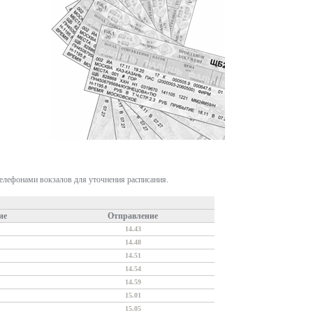
телефонами вокзалов для уточнения расписания.
ие
Отправление
14.43
14.48
14.51
14.54
14.59
15.01
15.05