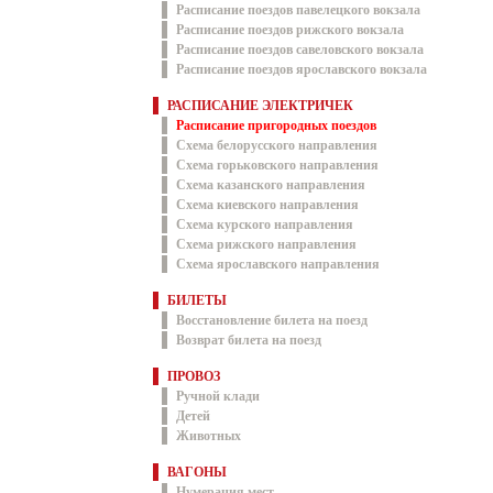
Расписание поездов павелецкого вокзала
Расписание поездов рижского вокзала
Расписание поездов савеловского вокзала
Расписание поездов ярославского вокзала
РАСПИСАНИЕ ЭЛЕКТРИЧЕК
Расписание пригородных поездов
Схема белорусского направления
Схема горьковского направления
Схема казанского направления
Схема киевского направления
Схема курского направления
Схема рижского направления
Схема ярославского направления
БИЛЕТЫ
Восстановление билета на поезд
Возврат билета на поезд
ПРОВОЗ
Ручной клади
Детей
Животных
ВАГОНЫ
Нумерация мест