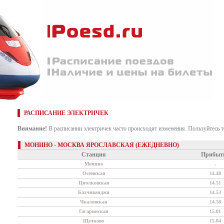
РАСПИСАНИЕ ЭЛЕКТРИЧЕК
Внимание!
В расписании электричек часто происходят изменения. Пользуйтесь 
МОНИНО - МОСКВА ЯРОСЛАВСКАЯ (ЕЖЕДНЕВНО)
Станция
Прибыт
Монино
.
Осеевская
14.48
Циолковская
14.51
Бахчиванджи
14.53
Чкаловская
14.58
Гагаринская
15.01
Щелково
15.04