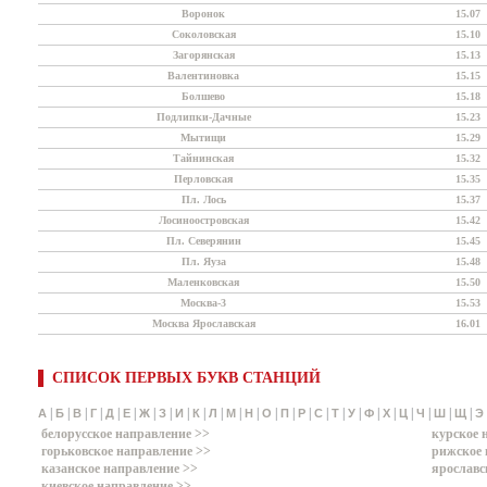
Воронок
15.07
Соколовская
15.10
Загорянская
15.13
Валентиновка
15.15
Болшево
15.18
Подлипки-Дачные
15.23
Мытищи
15.29
Тайнинская
15.32
Перловская
15.35
Пл. Лось
15.37
Лосиноостровская
15.42
Пл. Северянин
15.45
Пл. Яуза
15.48
Маленковская
15.50
Москва-3
15.53
Москва Ярославская
16.01
СПИСОК ПЕРВЫХ БУКВ СТАНЦИЙ
|
|
|
|
|
|
|
|
|
|
|
|
|
|
|
|
|
|
|
|
|
|
|
|
|
А
Б
В
Г
Д
Е
Ж
З
И
К
Л
М
Н
О
П
Р
С
Т
У
Ф
Х
Ц
Ч
Ш
Щ
Э
белорусское направление >>
курское 
горьковское направление >>
рижское 
казанское направление >>
ярославс
киевское направление >>