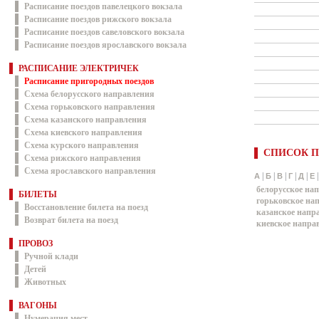
Расписание поездов павелецкого вокзала
Расписание поездов рижского вокзала
Расписание поездов савеловского вокзала
Расписание поездов ярославского вокзала
РАСПИСАНИЕ ЭЛЕКТРИЧЕК
Расписание пригородных поездов
Схема белорусского направления
Схема горьковского направления
Схема казанского направления
Схема киевского направления
Схема курского направления
СПИСОК П
Схема рижского направления
Схема ярославского направления
|
|
|
|
|
А
Б
В
Г
Д
Е
белорусское на
БИЛЕТЫ
горьковское на
Восстановление билета на поезд
казанское напр
Возврат билета на поезд
киевское напра
ПРОВОЗ
Ручной клади
Детей
Животных
ВАГОНЫ
Нумерация мест