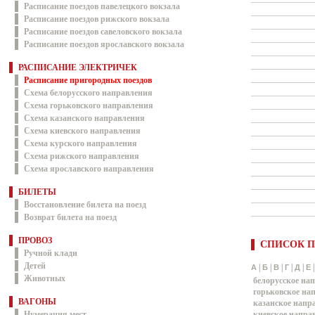
Расписание поездов павелецкого вокзала
Расписание поездов рижского вокзала
Расписание поездов савеловского вокзала
Расписание поездов ярославского вокзала
РАСПИСАНИЕ ЭЛЕКТРИЧЕК
Расписание пригородных поездов
Схема белорусского направления
Схема горьковского направления
Схема казанского направления
Схема киевского направления
Схема курского направления
Схема рижского направления
Схема ярославского направления
БИЛЕТЫ
Восстановление билета на поезд
Возврат билета на поезд
ПРОВОЗ
СПИСОК П
Ручной клади
Детей
|
|
|
|
|
А
Б
В
Г
Д
Е
Животных
белорусское на
горьковское на
ВАГОНЫ
казанское напр
Нумерация мест
киевское напра