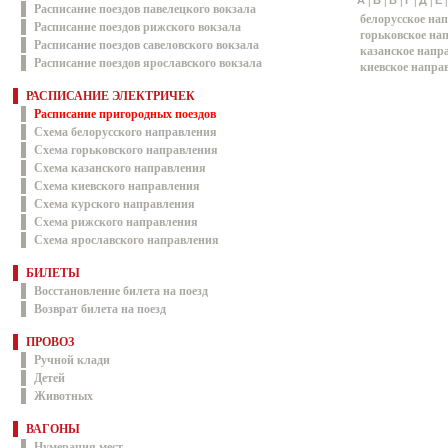
|
|
|
|
|
А
Б
В
Г
Д
Е
Расписание поездов павелецкого вокзала
белорусское на
Расписание поездов рижского вокзала
горьковское на
Расписание поездов савеловского вокзала
казанское напр
Расписание поездов ярославского вокзала
киевское напра
РАСПИСАНИЕ ЭЛЕКТРИЧЕК
Расписание пригородных поездов
Схема белорусского направления
Схема горьковского направления
Схема казанского направления
Схема киевского направления
Схема курского направления
Схема рижского направления
Схема ярославского направления
БИЛЕТЫ
Восстановление билета на поезд
Возврат билета на поезд
ПРОВОЗ
Ручной клади
Детей
Животных
ВАГОНЫ
Нумерация мест