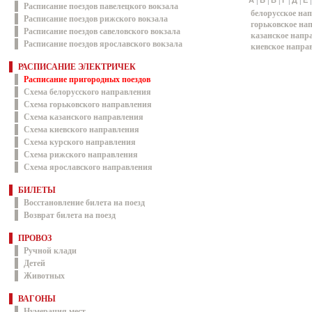
|
|
|
|
|
А
Б
В
Г
Д
Е
Расписание поездов павелецкого вокзала
белорусское на
Расписание поездов рижского вокзала
горьковское на
Расписание поездов савеловского вокзала
казанское напр
Расписание поездов ярославского вокзала
киевское напра
РАСПИСАНИЕ ЭЛЕКТРИЧЕК
Расписание пригородных поездов
Схема белорусского направления
Схема горьковского направления
Схема казанского направления
Схема киевского направления
Схема курского направления
Схема рижского направления
Схема ярославского направления
БИЛЕТЫ
Восстановление билета на поезд
Возврат билета на поезд
ПРОВОЗ
Ручной клади
Детей
Животных
ВАГОНЫ
Нумерация мест