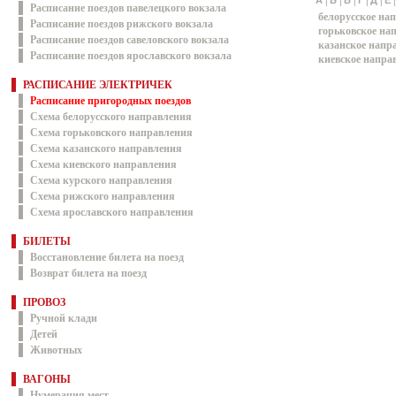
|
|
|
|
|
А
Б
В
Г
Д
Е
Расписание поездов павелецкого вокзала
белорусское на
Расписание поездов рижского вокзала
горьковское на
Расписание поездов савеловского вокзала
казанское напр
Расписание поездов ярославского вокзала
киевское напра
РАСПИСАНИЕ ЭЛЕКТРИЧЕК
Расписание пригородных поездов
Схема белорусского направления
Схема горьковского направления
Схема казанского направления
Схема киевского направления
Схема курского направления
Схема рижского направления
Схема ярославского направления
БИЛЕТЫ
Восстановление билета на поезд
Возврат билета на поезд
ПРОВОЗ
Ручной клади
Детей
Животных
ВАГОНЫ
Нумерация мест