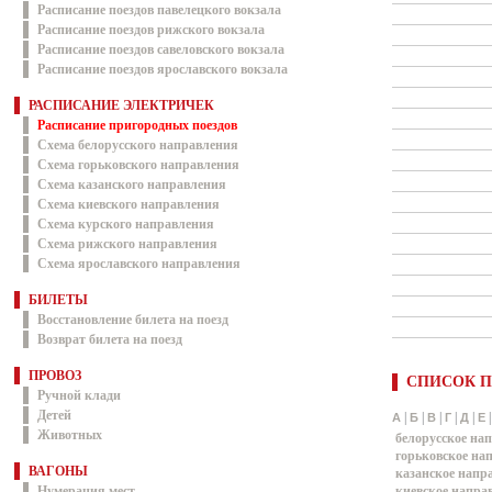
Расписание поездов павелецкого вокзала
Расписание поездов рижского вокзала
Расписание поездов савеловского вокзала
Расписание поездов ярославского вокзала
РАСПИСАНИЕ ЭЛЕКТРИЧЕК
Расписание пригородных поездов
Схема белорусского направления
Схема горьковского направления
Схема казанского направления
Схема киевского направления
Схема курского направления
Схема рижского направления
Схема ярославского направления
БИЛЕТЫ
Восстановление билета на поезд
Возврат билета на поезд
ПРОВОЗ
СПИСОК П
Ручной клади
Детей
|
|
|
|
|
А
Б
В
Г
Д
Е
Животных
белорусское на
горьковское на
ВАГОНЫ
казанское напр
Нумерация мест
киевское напра