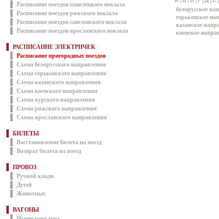
|
|
|
|
|
А
Б
В
Г
Д
Е
Расписание поездов павелецкого вокзала
белорусское на
Расписание поездов рижского вокзала
горьковское на
Расписание поездов савеловского вокзала
казанское напр
Расписание поездов ярославского вокзала
киевское напра
РАСПИСАНИЕ ЭЛЕКТРИЧЕК
Расписание пригородных поездов
Схема белорусского направления
Схема горьковского направления
Схема казанского направления
Схема киевского направления
Схема курского направления
Схема рижского направления
Схема ярославского направления
БИЛЕТЫ
Восстановление билета на поезд
Возврат билета на поезд
ПРОВОЗ
Ручной клади
Детей
Животных
ВАГОНЫ
Нумерация мест