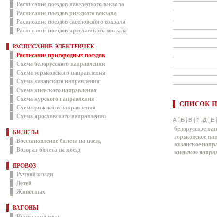
Расписание поездов павелецкого вокзала
Расписание поездов рижского вокзала
Расписание поездов савеловского вокзала
Расписание поездов ярославского вокзала
РАСПИСАНИЕ ЭЛЕКТРИЧЕК
Расписание пригородных поездов
Схема белорусского направления
Схема горьковского направления
Схема казанского направления
Схема киевского направления
Схема курского направления
СПИСОК П
Схема рижского направления
Схема ярославского направления
|
|
|
|
|
А
Б
В
Г
Д
Е
белорусское на
БИЛЕТЫ
горьковское на
Восстановление билета на поезд
казанское напр
Возврат билета на поезд
киевское напра
ПРОВОЗ
Ручной клади
Детей
Животных
ВАГОНЫ
Нумерация мест