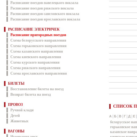
Расписание поездов павелецкого вокзала
Расписание поездов рижского вокзала
Расписание поездов савеловского вокзала
Расписание поездов ярославского вокзала
РАСПИСАНИЕ ЭЛЕКТРИЧЕК
Расписание пригородных поездов
Схема белорусского направления
Схема горьковского направления
Схема казанского направления
Схема киевского направления
Схема курского направления
Схема рижского направления
Схема ярославского направления
БИЛЕТЫ
Восстановление билета на поезд
Возврат билета на поезд
ПРОВОЗ
СПИСОК П
Ручной клади
Детей
|
|
|
|
|
А
Б
В
Г
Д
Е
Животных
белорусское на
горьковское на
ВАГОНЫ
казанское напр
Нумерация мест
киевское напра