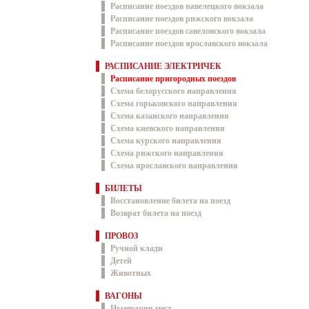
Расписание поездов павелецкого вокзала
Расписание поездов рижского вокзала
Расписание поездов савеловского вокзала
Расписание поездов ярославского вокзала
РАСПИСАНИЕ ЭЛЕКТРИЧЕК
Расписание пригородных поездов
Схема белорусского направления
Схема горьковского направления
Схема казанского направления
Схема киевского направления
Схема курского направления
Схема рижского направления
Схема ярославского направления
БИЛЕТЫ
Восстановление билета на поезд
Возврат билета на поезд
ПРОВОЗ
Ручной клади
Детей
Животных
ВАГОНЫ
Нумерация мест