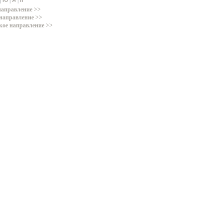
|
|
|
Ю
Я
п
направление >>
направление >>
кое направление >>