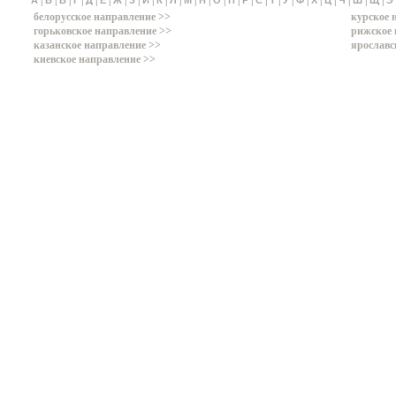
|
|
|
|
|
|
|
|
|
|
|
|
|
|
|
|
|
|
|
|
|
|
|
|
|
А
Б
В
Г
Д
Е
Ж
З
И
К
Л
М
Н
О
П
Р
С
Т
У
Ф
Х
Ц
Ч
Ш
Щ
Э
белорусское направление >>
курское 
горьковское направление >>
рижское 
казанское направление >>
ярославс
киевское направление >>