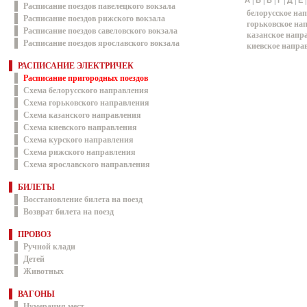
|
|
|
|
|
А
Б
В
Г
Д
Е
Расписание поездов павелецкого вокзала
белорусское на
Расписание поездов рижского вокзала
горьковское на
Расписание поездов савеловского вокзала
казанское напр
Расписание поездов ярославского вокзала
киевское напра
РАСПИСАНИЕ ЭЛЕКТРИЧЕК
Расписание пригородных поездов
Схема белорусского направления
Схема горьковского направления
Схема казанского направления
Схема киевского направления
Схема курского направления
Схема рижского направления
Схема ярославского направления
БИЛЕТЫ
Восстановление билета на поезд
Возврат билета на поезд
ПРОВОЗ
Ручной клади
Детей
Животных
ВАГОНЫ
Нумерация мест