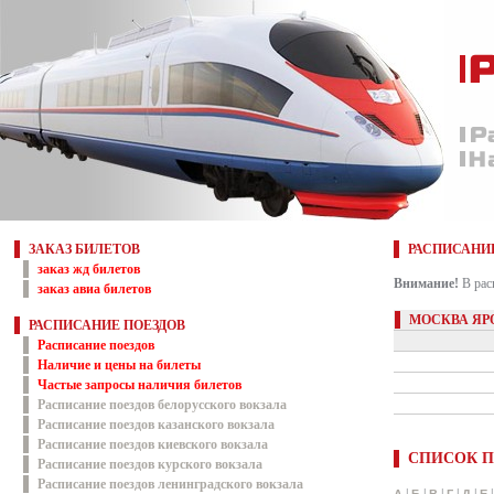
ЗАКАЗ БИЛЕТОВ
РАСПИСАНИ
заказ жд билетов
Внимание!
В рас
заказ авиа билетов
МОСКВА ЯР
РАСПИСАНИЕ ПОЕЗДОВ
Расписание поездов
Наличие и цены на билеты
Частые запросы наличия билетов
Расписание поездов белорусского вокзала
Расписание поездов казанского вокзала
Расписание поездов киевского вокзала
СПИСОК П
Расписание поездов курского вокзала
Расписание поездов ленинградского вокзала