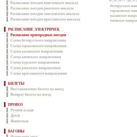
|
|
|
|
|
А
Б
В
Г
Д
Е
Расписание поездов павелецкого вокзала
белорусское на
Расписание поездов рижского вокзала
горьковское на
Расписание поездов савеловского вокзала
казанское напр
Расписание поездов ярославского вокзала
киевское напра
РАСПИСАНИЕ ЭЛЕКТРИЧЕК
Расписание пригородных поездов
Схема белорусского направления
Схема горьковского направления
Схема казанского направления
Схема киевского направления
Схема курского направления
Схема рижского направления
Схема ярославского направления
БИЛЕТЫ
Восстановление билета на поезд
Возврат билета на поезд
ПРОВОЗ
Ручной клади
Детей
Животных
ВАГОНЫ
Нумерация мест