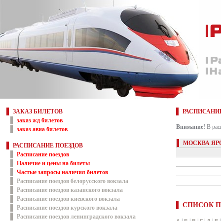
ЗАКАЗ БИЛЕТОВ
РАСПИСАНИ
заказ жд билетов
Внимание!
В рас
заказ авиа билетов
МОСКВА ЯР
РАСПИСАНИЕ ПОЕЗДОВ
Расписание поездов
Наличие и цены на билеты
Частые запросы наличия билетов
Расписание поездов белорусского вокзала
Расписание поездов казанского вокзала
Расписание поездов киевского вокзала
СПИСОК П
Расписание поездов курского вокзала
Расписание поездов ленинградского вокзала