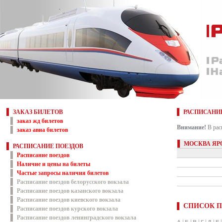
ЗАКАЗ БИЛЕТОВ
РАСПИСАНИ
заказ жд билетов
Внимание!
В рас
заказ авиа билетов
МОСКВА ЯР
РАСПИСАНИЕ ПОЕЗДОВ
Расписание поездов
Наличие и цены на билеты
Частые запросы наличия билетов
Расписание поездов белорусского вокзала
Расписание поездов казанского вокзала
Расписание поездов киевского вокзала
СПИСОК П
Расписание поездов курского вокзала
Расписание поездов ленинградского вокзала