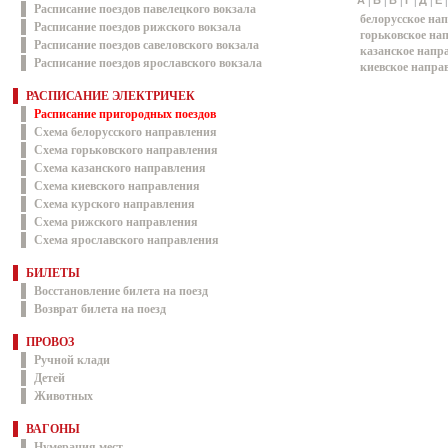
|
|
|
|
|
А
Б
В
Г
Д
Е
Расписание поездов павелецкого вокзала
белорусское на
Расписание поездов рижского вокзала
горьковское на
Расписание поездов савеловского вокзала
казанское напр
Расписание поездов ярославского вокзала
киевское напра
РАСПИСАНИЕ ЭЛЕКТРИЧЕК
Расписание пригородных поездов
Схема белорусского направления
Схема горьковского направления
Схема казанского направления
Схема киевского направления
Схема курского направления
Схема рижского направления
Схема ярославского направления
БИЛЕТЫ
Восстановление билета на поезд
Возврат билета на поезд
ПРОВОЗ
Ручной клади
Детей
Животных
ВАГОНЫ
Нумерация мест