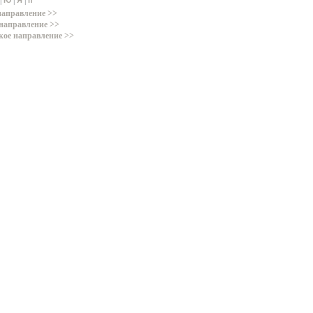
|
|
|
Ю
Я
п
направление >>
направление >>
кое направление >>