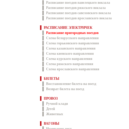
Расписание поездов павелецкого вокзала
Расписание поездов рижского вокзала
Расписание поездов савеловского вокзала
Расписание поездов ярославского вокзала
РАСПИСАНИЕ ЭЛЕКТРИЧЕК
Расписание пригородных поездов
Схема белорусского направления
Схема горьковского направления
Схема казанского направления
Схема киевского направления
Схема курского направления
Схема рижского направления
Схема ярославского направления
БИЛЕТЫ
Восстановление билета на поезд
Возврат билета на поезд
ПРОВОЗ
Ручной клади
Детей
Животных
ВАГОНЫ
Нумерация мест