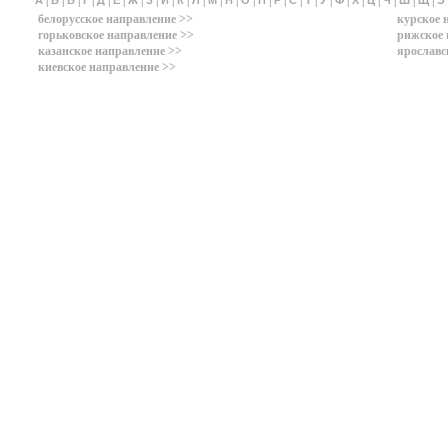
|
|
|
|
|
|
|
|
|
|
|
|
|
|
|
|
|
|
|
|
|
|
|
|
|
А
Б
В
Г
Д
Е
Ж
З
И
К
Л
М
Н
О
П
Р
С
Т
У
Ф
Х
Ц
Ч
Ш
Щ
Э
белорусское направление >>
курское 
горьковское направление >>
рижское 
казанское направление >>
ярославс
киевское направление >>