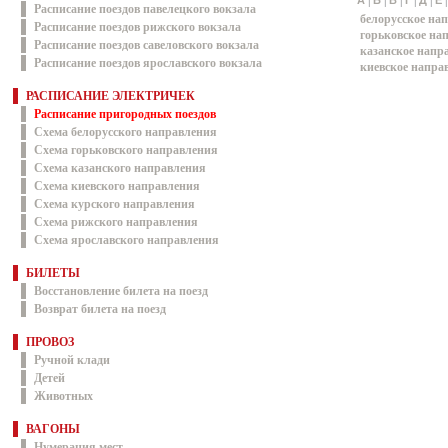
|
|
|
|
|
А
Б
В
Г
Д
Е
Расписание поездов павелецкого вокзала
белорусское на
Расписание поездов рижского вокзала
горьковское на
Расписание поездов савеловского вокзала
казанское напр
Расписание поездов ярославского вокзала
киевское напра
РАСПИСАНИЕ ЭЛЕКТРИЧЕК
Расписание пригородных поездов
Схема белорусского направления
Схема горьковского направления
Схема казанского направления
Схема киевского направления
Схема курского направления
Схема рижского направления
Схема ярославского направления
БИЛЕТЫ
Восстановление билета на поезд
Возврат билета на поезд
ПРОВОЗ
Ручной клади
Детей
Животных
ВАГОНЫ
Нумерация мест