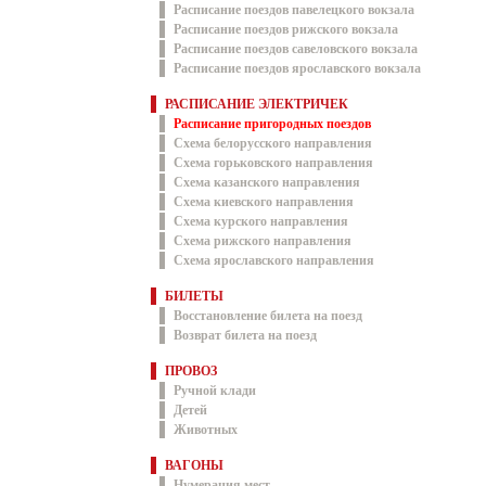
Расписание поездов павелецкого вокзала
Расписание поездов рижского вокзала
Расписание поездов савеловского вокзала
Расписание поездов ярославского вокзала
РАСПИСАНИЕ ЭЛЕКТРИЧЕК
Расписание пригородных поездов
Схема белорусского направления
Схема горьковского направления
Схема казанского направления
Схема киевского направления
Схема курского направления
Схема рижского направления
Схема ярославского направления
БИЛЕТЫ
Восстановление билета на поезд
Возврат билета на поезд
ПРОВОЗ
Ручной клади
Детей
Животных
ВАГОНЫ
Нумерация мест