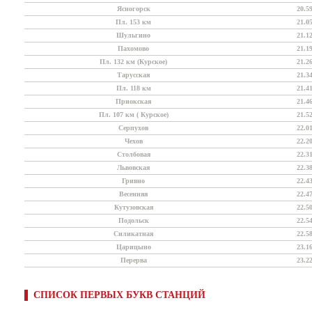
Ясногорск
20.5
Пл. 153 км
21.0
Шульгино
21.1
Пахомово
21.1
Пл. 132 км (Курское)
21.2
Тарусская
21.3
Пл. 118 км
21.4
Приокская
21.4
Пл. 107 км ( Курское)
21.5
Серпухов
22.0
Чехов
22.2
Столбовая
22.3
Львовская
22.3
Гривно
22.4
Весенняя
22.4
Кутузовская
22.5
Подольск
22.5
Силикатная
22.5
Царицыно
23.1
Перерва
23.2
СПИСОК ПЕРВЫХ БУКВ СТАНЦИЙ