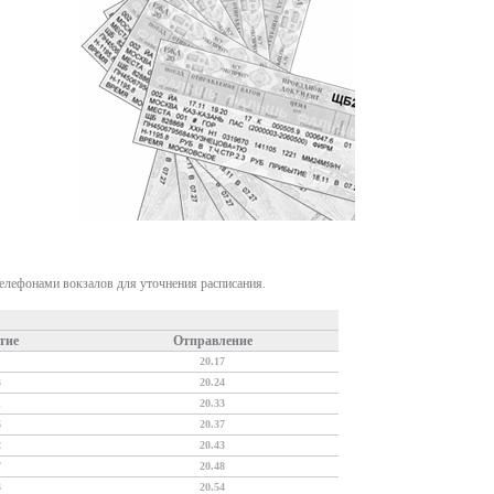
телефонами вокзалов для уточнения расписания.
тие
Отправление
20.17
3
20.24
1
20.33
6
20.37
2
20.43
7
20.48
3
20.54