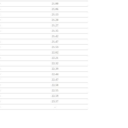
9
21.00
5
21.06
2
21.13
9
21.20
6
21.27
4
21.35
1
21.42
6
21.47
2
21.53
1
22.02
0
22.21
1
22.32
8
22.39
3
22.44
7
22.47
0
22.50
4
22.55
8
22.59
6
23.17
2
.