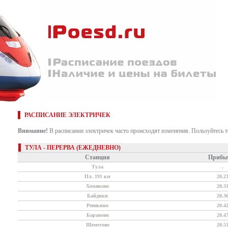
РАСПИСАНИЕ ЭЛЕКТРИЧЕК
Внимание!
В расписании электричек часто происходят изменения. Пользуйтесь 
ТУЛА - ПЕРЕРВА (ЕЖЕДНЕВНО)
Станция
Прибы
Тула
.
Пл. 191 км
20.2
Хомяково
20.3
Байдики
20.3
Ревякино
20.4
Бараново
20.4
Шеметово
20.5