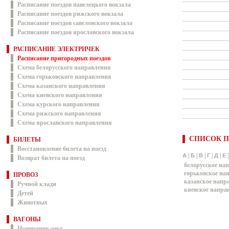
Расписание поездов павелецкого вокзала
Расписание поездов рижского вокзала
Расписание поездов савеловского вокзала
Расписание поездов ярославского вокзала
РАСПИСАНИЕ ЭЛЕКТРИЧЕК
Расписание пригородных поездов
Схема белорусского направления
Схема горьковского направления
Схема казанского направления
Схема киевского направления
Схема курского направления
Схема рижского направления
Схема ярославского направления
СПИСОК П
БИЛЕТЫ
Восстановление билета на поезд
|
|
|
|
|
А
Б
В
Г
Д
Е
Возврат билета на поезд
белорусское на
горьковское на
ПРОВОЗ
казанское напр
Ручной клади
киевское напра
Детей
Животных
ВАГОНЫ
Нумерация мест