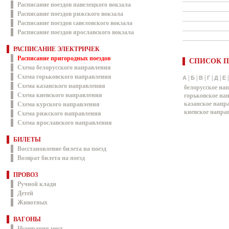
Расписание поездов павелецкого вокзала
Расписание поездов рижского вокзала
Расписание поездов савеловского вокзала
Расписание поездов ярославского вокзала
РАСПИСАНИЕ ЭЛЕКТРИЧЕК
Расписание пригородных поездов
СПИСОК П
Схема белорусского направления
Схема горьковского направления
|
|
|
|
|
А
Б
В
Г
Д
Е
Схема казанского направления
белорусское на
Схема киевского направления
горьковское на
казанское напр
Схема курского направления
киевское напра
Схема рижского направления
Схема ярославского направления
БИЛЕТЫ
Восстановление билета на поезд
Возврат билета на поезд
ПРОВОЗ
Ручной клади
Детей
Животных
ВАГОНЫ
Нумерация мест