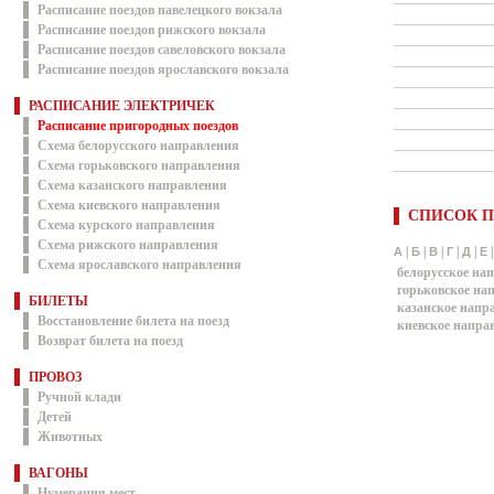
Расписание поездов павелецкого вокзала
Расписание поездов рижского вокзала
Расписание поездов савеловского вокзала
Расписание поездов ярославского вокзала
РАСПИСАНИЕ ЭЛЕКТРИЧЕК
Расписание пригородных поездов
Схема белорусского направления
Схема горьковского направления
Схема казанского направления
Схема киевского направления
СПИСОК П
Схема курского направления
Схема рижского направления
|
|
|
|
|
А
Б
В
Г
Д
Е
Схема ярославского направления
белорусское на
горьковское на
БИЛЕТЫ
казанское напр
Восстановление билета на поезд
киевское напра
Возврат билета на поезд
ПРОВОЗ
Ручной клади
Детей
Животных
ВАГОНЫ
Нумерация мест